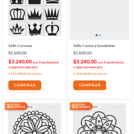
Sello Coronas
Sello Cactus y Suculentas
$3.600,00
$3.600,00
$3.240,00
$3.240,00
con
Transferencia
con
Transferencia
o depósito bancario
o depósito bancario
3
x
$1.200,00
sin interés
3
x
$1.200,00
sin interés
3
3
CUOTAS
CUOTAS
SIN INTERÉS
SIN INTERÉS