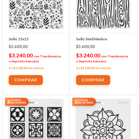
Sello 15x15
Sello Simil Madera
$3.600,00
$3.600,00
$3.240,00
$3.240,00
con
Transferencia
con
Transferencia
o depósito bancario
o depósito bancario
3
x
$1.200,00
sin interés
3
x
$1.200,00
sin interés
3
3
CUOTAS
CUOTAS
SIN INTERÉS
SIN INTERÉS