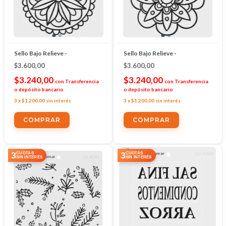
Sello Bajo Relieve -
Sello Bajo Relieve -
$3.600,00
$3.600,00
$3.240,00
$3.240,00
con
Transferencia
con
Transferencia
o depósito bancario
o depósito bancario
3
x
$1.200,00
sin interés
3
x
$1.200,00
sin interés
3
3
CUOTAS
CUOTAS
SIN INTERÉS
SIN INTERÉS