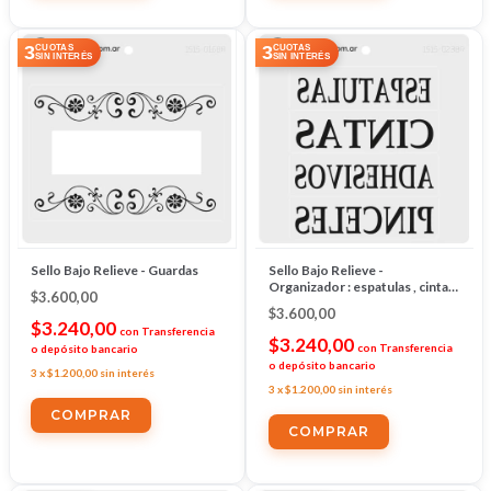
3
3
CUOTAS
CUOTAS
SIN INTERÉS
SIN INTERÉS
Sello Bajo Relieve - Guardas
Sello Bajo Relieve -
Organizador : espatulas , cintas
$3.600,00
,adhesivos , pinceles
$3.600,00
$3.240,00
con
Transferencia
$3.240,00
con
Transferencia
o depósito bancario
o depósito bancario
3
x
$1.200,00
sin interés
3
x
$1.200,00
sin interés