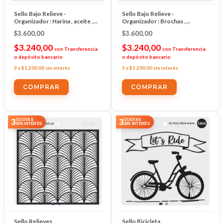
Sello Bajo Relieve -
Sello Bajo Relieve -
Organizador : Harina , aceite ,
Organizador : Brochas ,
huevos , vinagre
Trapos,Pinceles. Moldes
$3.600,00
$3.600,00
$3.240,00
$3.240,00
con
Transferencia
con
Transferencia
o depósito bancario
o depósito bancario
3
x
$1.200,00
sin interés
3
x
$1.200,00
sin interés
3
3
CUOTAS
CUOTAS
SIN INTERÉS
SIN INTERÉS
Sello Relieves
Sello Bicicleta