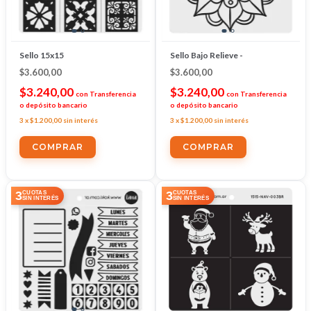
Sello 15x15
Sello Bajo Relieve -
$3.600,00
$3.600,00
$3.240,00
$3.240,00
con
Transferencia
con
Transferencia
o depósito bancario
o depósito bancario
3
x
$1.200,00
sin interés
3
x
$1.200,00
sin interés
3
3
CUOTAS
CUOTAS
SIN INTERÉS
SIN INTERÉS