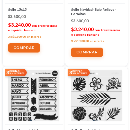
Sello 15x15
Sello Navidad -Bajo Relieve -
Formitas
$3.600,00
$3.600,00
$3.240,00
con
Transferencia
$3.240,00
con
Transferencia
o depósito bancario
o depósito bancario
3
x
$1.200,00
sin interés
3
x
$1.200,00
sin interés
3
3
CUOTAS
CUOTAS
SIN INTERÉS
SIN INTERÉS