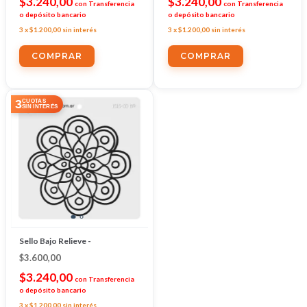
$3.240,00
$3.240,00
con
Transferencia
con
Transferencia
o depósito bancario
o depósito bancario
3
x
$1.200,00
sin interés
3
x
$1.200,00
sin interés
3
CUOTAS
SIN INTERÉS
Sello Bajo Relieve -
$3.600,00
$3.240,00
con
Transferencia
o depósito bancario
3
x
$1.200,00
sin interés