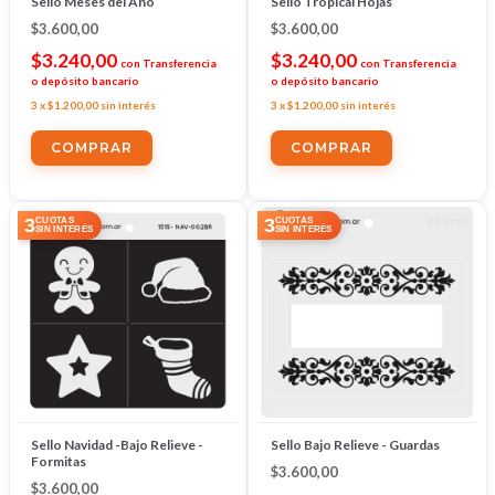
Sello Meses del Año
Sello Tropical Hojas
$3.600,00
$3.600,00
$3.240,00
$3.240,00
con
Transferencia
con
Transferencia
o depósito bancario
o depósito bancario
3
x
$1.200,00
sin interés
3
x
$1.200,00
sin interés
3
3
CUOTAS
CUOTAS
SIN INTERÉS
SIN INTERÉS
Sello Navidad -Bajo Relieve -
Sello Bajo Relieve - Guardas
Formitas
$3.600,00
$3.600,00