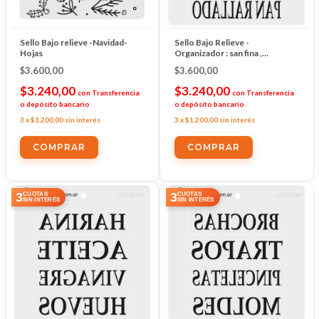
Sello Bajo relieve -Navidad-
Sello Bajo Relieve -
Hojas
Organizador : san fina ,
condimentos,arroz , pan rallado
$3.600,00
$3.600,00
$3.240,00
$3.240,00
con
Transferencia
con
Transferencia
o depósito bancario
o depósito bancario
3
x
$1.200,00
sin interés
3
x
$1.200,00
sin interés
3
3
CUOTAS
CUOTAS
SIN INTERÉS
SIN INTERÉS