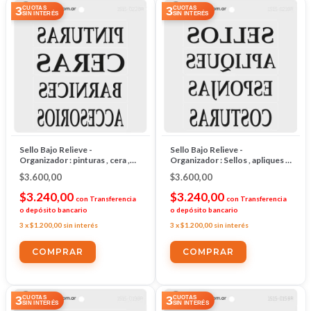
3
3
CUOTAS
CUOTAS
SIN INTERÉS
SIN INTERÉS
Sello Bajo Relieve -
Sello Bajo Relieve -
Organizador : pinturas , cera ,
Organizador : Sellos , apliques ,
accesorios ,barnices
esponjas, costuras
$3.600,00
$3.600,00
$3.240,00
$3.240,00
con
Transferencia
con
Transferencia
o depósito bancario
o depósito bancario
3
x
$1.200,00
sin interés
3
x
$1.200,00
sin interés
3
3
CUOTAS
CUOTAS
SIN INTERÉS
SIN INTERÉS