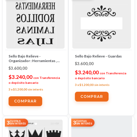
Sello Bajo Relieve -
Sello Bajo Relieve - Guardas
Organizador : Herramientas ,
$3.600,00
Rodillos , Lijas Laminas
$3.600,00
$3.240,00
con
Transferencia
$3.240,00
con
Transferencia
o depósito bancario
o depósito bancario
3
x
$1.200,00
sin interés
3
x
$1.200,00
sin interés
3
3
CUOTAS
CUOTAS
SIN INTERÉS
SIN INTERÉS