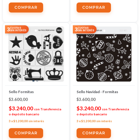
3
3
CUOTAS
CUOTAS
SIN INTERÉS
SIN INTERÉS
Sello Formitas
Sello Navidad - Formitas
$3.600,00
$3.600,00
$3.240,00
$3.240,00
con
Transferencia
con
Transferencia
o depósito bancario
o depósito bancario
3
x
$1.200,00
sin interés
3
x
$1.200,00
sin interés