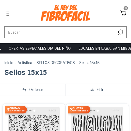
0
FERTAS ESPECIALES DIA DEL NIÑO
LOCALES EN CABA, SAN MIGUEL Y 
Inicio
.
Artística
.
SELLOS DECORATIVOS
.
Sellos 15x15
Sellos 15x15
Ordenar
Filtrar
3
3
CUOTAS
CUOTAS
SIN INTERÉS
SIN INTERÉS