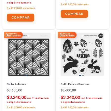
o depósito bancario
3
x
$1.200,00
sin interés
3
x
$1.200,00
sin interés
3
3
CUOTAS
CUOTAS
SIN INTERÉS
SIN INTERÉS
Sello Relieves
Sello Felices Pascuas
$3.600,00
$3.600,00
$3.240,00
$3.240,00
con
Transferencia
con
Transferencia
o depósito bancario
o depósito bancario
3
x
$1.200,00
sin interés
3
x
$1.200,00
sin interés