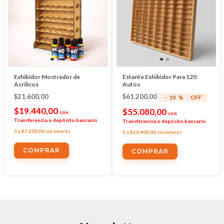
Exhibidor Mostrador de
Estante Exhibidor Para 120
Acrilicos
Autos
$21.600,00
$61.200,00
-
10
%
OFF
$19.440,00
$55.080,00
con
con
Transferencia o depósito bancario
Transferencia o depósito bancario
3
x
$7.200,00
sin interés
3
x
$20.400,00
sin interés