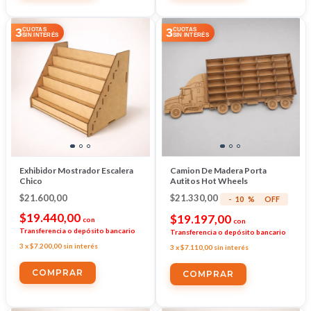
3
3
CUOTAS
CUOTAS
SIN INTERÉS
SIN INTERÉS
Exhibidor Mostrador Escalera
Camion De Madera Porta
Chico
Autitos Hot Wheels
$21.600,00
$21.330,00
-
10
%
OFF
$19.440,00
$19.197,00
con
con
Transferencia o depósito bancario
Transferencia o depósito bancario
3
x
$7.200,00
sin interés
3
x
$7.110,00
sin interés