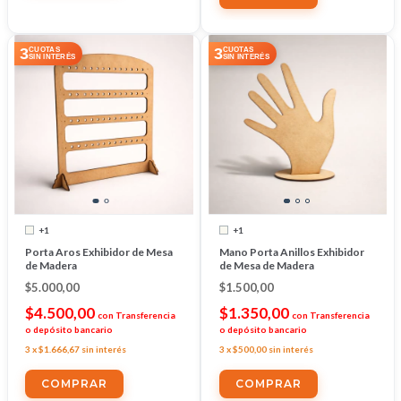
3
3
CUOTAS
CUOTAS
SIN INTERÉS
SIN INTERÉS
+1
+1
Porta Aros Exhibidor de Mesa
Mano Porta Anillos Exhibidor
de Madera
de Mesa de Madera
$5.000,00
$1.500,00
$4.500,00
$1.350,00
con
Transferencia
con
Transferencia
o depósito bancario
o depósito bancario
3
x
$1.666,67
sin interés
3
x
$500,00
sin interés
COMPRAR
COMPRAR