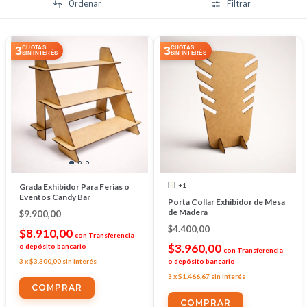
Ordenar
Filtrar
3
3
CUOTAS
CUOTAS
SIN INTERÉS
SIN INTERÉS
+1
Grada Exhibidor Para Ferias o
Eventos Candy Bar
Porta Collar Exhibidor de Mesa
de Madera
$9.900,00
$4.400,00
$8.910,00
con
Transferencia
$3.960,00
o depósito bancario
con
Transferencia
3
x
$3.300,00
sin interés
o depósito bancario
3
x
$1.466,67
sin interés
COMPRAR