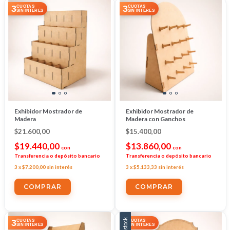
3
3
CUOTAS
CUOTAS
SIN INTERÉS
SIN INTERÉS
Exhibidor Mostrador de
Exhibidor Mostrador de
Madera
Madera con Ganchos
$21.600,00
$15.400,00
$19.440,00
$13.860,00
con
con
Transferencia o depósito bancario
Transferencia o depósito bancario
3
x
$7.200,00
sin interés
3
x
$5.133,33
sin interés
Sin stock
3
3
CUOTAS
CUOTAS
SIN INTERÉS
SIN INTERÉS