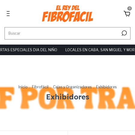
0
S ESPECIALES DIA DEL NIÑO
LOCALES EN CABA, SAN MIGUEL Y MORÓN
Inicio
.
Fibrofácil
.
Cajas y Organizadores
.
Exhibidores
Exhibidores