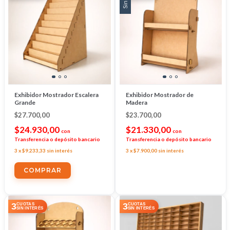
Exhibidor Mostrador Escalera
Exhibidor Mostrador de
Grande
Madera
$27.700,00
$23.700,00
$24.930,00
$21.330,00
con
con
Transferencia o depósito bancario
Transferencia o depósito bancario
3
x
$9.233,33
sin interés
3
x
$7.900,00
sin interés
3
3
CUOTAS
CUOTAS
SIN INTERÉS
SIN INTERÉS